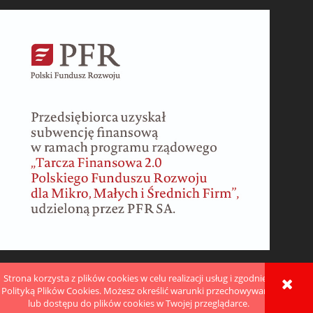
Strona korzysta z plików cookies w celu realizacji usług i zgodnie z
POKAŻ PEŁNĄ WERSJĘ STRONY
Polityką Plików Cookies. Możesz określić warunki przechowywania
lub dostępu do plików cookies w Twojej przeglądarce.
Sklep internetowy Shoper.pl