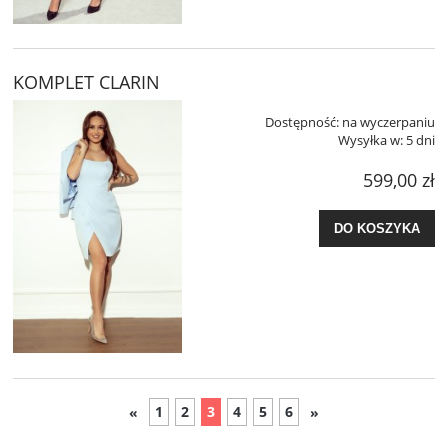
KOMPLET CLARIN
Dostępność:
na wyczerpaniu
Wysyłka w:
5 dni
599,00 zł
DO KOSZYKA
1
2
3
4
5
6
«
»