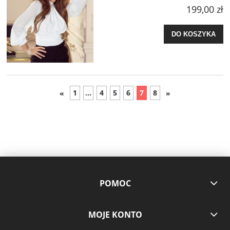
199,00 zł
DO KOSZYKA
1
...
4
5
6
7
8
«
»
POMOC
MOJE KONTO